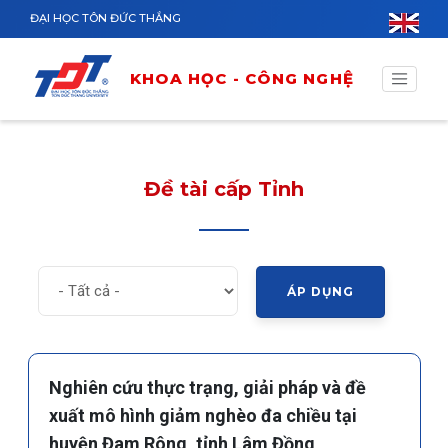
Nhảy đến nội dung
ĐẠI HỌC TÔN ĐỨC THẮNG
KHOA HỌC - CÔNG NGHỆ
Đề tài cấp Tỉnh
Nghiên cứu thực trạng, giải pháp và đề
xuất mô hình giảm nghèo đa chiều tại
huyện Đam Rông, tỉnh Lâm Đồng