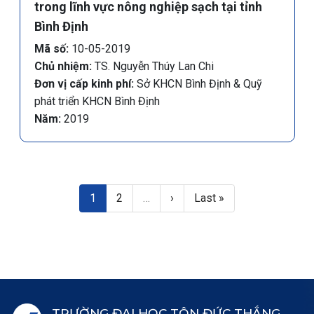
trong lĩnh vực nông nghiệp sạch tại tỉnh
Bình Định
Mã số:
10-05-2019
Chủ nhiệm:
TS. Nguyễn Thúy Lan Chi
Đơn vị cấp kinh phí:
Sở KHCN Bình Định & Quỹ
phát triển KHCN Bình Định
Năm:
2019
Pagination
Trang hiện thời
Trang
Next page
Last page
1
2
…
›
Last »
TRƯỜNG ĐẠI HỌC TÔN ĐỨC THẮNG