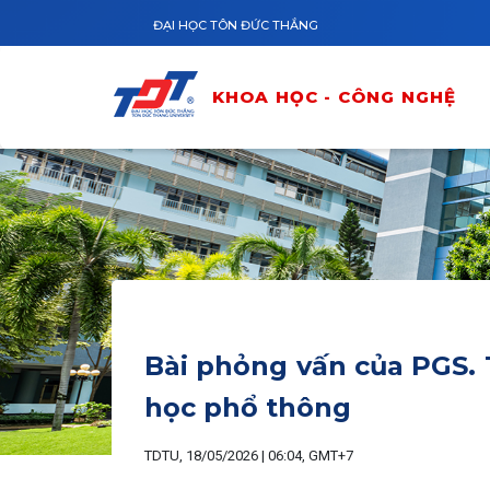
Nhảy đến nội dung
ĐẠI HỌC TÔN ĐỨC THẮNG
KHOA HỌC - CÔNG NGHỆ
Bài phỏng vấn của PGS. 
học phổ thông
TDTU, 18/05/2026 | 06:04, GMT+7