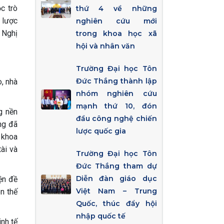
c trò
thứ 4 về những
 lược
nghiên cứu mới
 Nghị
trong khoa học xã
hội và nhân văn
Trường Đại học Tôn
Đức Thắng thành lập
, nhà
nhóm nghiên cứu
mạnh thứ 10, đón
g nền
đầu công nghệ chiến
ờng đã
lược quốc gia
 khoa
ài và
Trường Đại học Tôn
Đức Thắng tham dự
Diễn đàn giáo dục
ện đề
Việt Nam – Trung
ên thế
Quốc, thúc đẩy hội
nhập quốc tế
inh tế