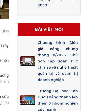
2030
BÀI VIẾT MỚI
 gian
Chương trình Diễn
rì xây
giả công chúng
tháng 8/2026: Chủ
à nền
tịch Tập đoàn TTC
chia sẻ về nghệ thuật
quản trị và quản trị
rường
doanh nghiệp
 tham
Trường Đại học Tôn
n cứu
Đức Thắng thành lập
ghiên
thêm 3 nhóm nghiên
cứu mạnh