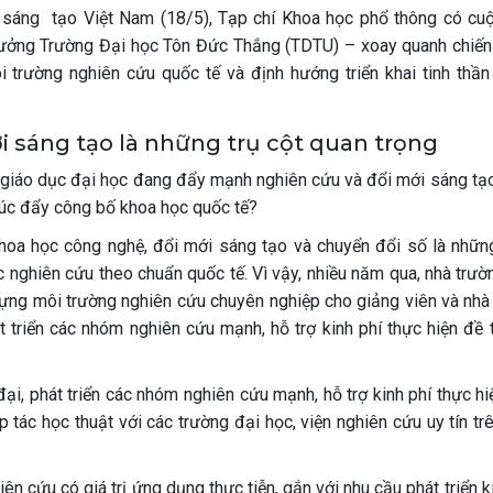
sáng tạo Việt Nam (18/5), Tạp chí Khoa học phổ thông có cuộ
rưởng Trường Đại học Tôn Đức Thắng (TDTU) – xoay quanh chiến
 trường nghiên cứu quốc tế và định hướng triển khai tinh thần
 sáng tạo là những trụ cột quan trọng
 giáo dục đại học đang đẩy mạnh nghiên cứu và đổi mới sáng tạo
thúc đẩy công bố khoa học quốc tế?
oa học công nghệ, đổi mới sáng tạo và chuyển đổi số là nhữn
học nghiên cứu theo chuẩn quốc tế. Vì vậy, nhiều năm qua, nhà trư
dựng môi trường nghiên cứu chuyên nghiệp cho giảng viên và nhà
t triển các nhóm nghiên cứu mạnh, hỗ trợ kinh phí thực hiện đề t
ại, phát triển các nhóm nghiên cứu mạnh, hỗ trợ kinh phí thực hi
 tác học thuật với các trường đại học, viện nghiên cứu uy tín tr
n cứu có giá trị ứng dụng thực tiễn, gắn với nhu cầu phát triển k