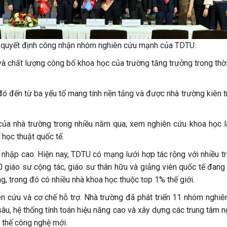
ố quyết định công nhận nhóm nghiên cứu mạnh của TDTU.
và chất lượng công bố khoa học của trường tăng trưởng trong thời
đó đến từ ba yếu tố mang tính nền tảng và được nhà trường kiên t
 của nhà trường trong nhiều năm qua, xem nghiên cứu khoa học l
 học thuật quốc tế.
i nhập cao. Hiện nay, TDTU có mạng lưới hợp tác rộng với nhiều t
00 giáo sư cộng tác, giáo sư thân hữu và giảng viên quốc tế đang
g, trong đó có nhiều nhà khoa học thuộc top 1% thế giới.
ên cứu và cơ chế hỗ trợ. Nhà trường đã phát triển 11 nhóm nghiê
âu, hệ thống tính toán hiệu năng cao và xây dựng các trung tâm n
u thế công nghệ mới.