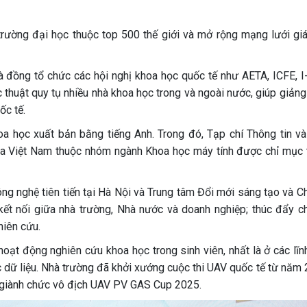
rường đại học thuộc top 500 thế giới và mở rộng mạng lưới gi
à đồng tổ chức các hội nghị khoa học quốc tế như AETA, ICFE, I
huật quy tụ nhiều nhà khoa học trong và ngoài nước, giúp giảng 
ốc tế.
hoa học xuất bản bằng tiếng Anh. Trong đó, Tạp chí Thông tin và
 của Việt Nam thuộc nhóm ngành Khoa học máy tính được chỉ mục 
ng nghệ tiên tiến tại Hà Nội và Trung tâm Đổi mới sáng tạo và C
ết nối giữa nhà trường, Nhà nước và doanh nghiệp; thúc đẩy c
hiên cứu.
ạt động nghiên cứu khoa học trong sinh viên, nhất là ở các lĩn
 dữ liệu. Nhà trường đã khởi xướng cuộc thi UAV quốc tế từ năm 
a giành chức vô địch UAV PV GAS Cup 2025.