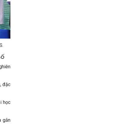
S.
số
ghiên
, đặc
i học
à gắn