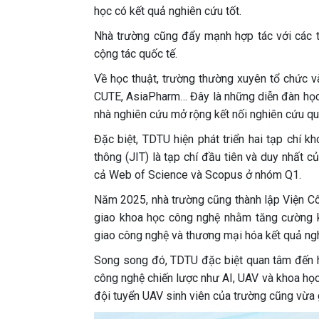
học có kết quả nghiên cứu tốt.
Nhà trường cũng đẩy mạnh hợp tác với các t
cộng tác quốc tế.
Về học thuật, trường thường xuyên tổ chức v
CUTE, AsiaPharm… Đây là những diễn đàn học t
nhà nghiên cứu mở rộng kết nối nghiên cứu qu
Đặc biệt, TDTU hiện phát triển hai tạp chí k
thông (JIT) là tạp chí đầu tiên và duy nhất
cả Web of Science và Scopus ở nhóm Q1.
Năm 2025, nhà trường cũng thành lập Viện Cô
giao khoa học công nghệ nhằm tăng cường k
giao công nghệ và thương mại hóa kết quả ng
Song song đó, TDTU đặc biệt quan tâm đến ho
công nghệ chiến lược như AI, UAV và khoa học
đội tuyển UAV sinh viên của trường cũng vừ