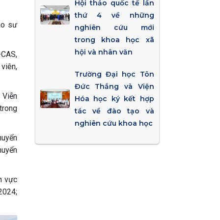
Hội thảo quốc tế lần
thứ 4 về những
áo sư
nghiên cứu mới
trong khoa học xã
hội và nhân văn
-CAS,
viên,
Trường Đại học Tôn
Đức Thắng và Viện
 Viễn
Hóa học ký kết hợp
trong
tác về đào tạo và
nghiên cứu khoa học
huyển
huyển
h vực
2024;