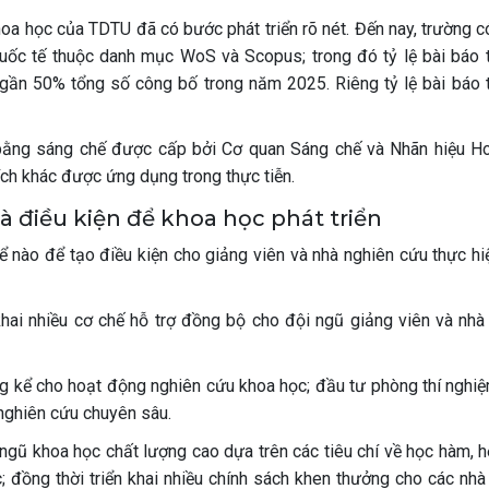
oa học của TDTU đã có bước phát triển rõ nét. Đến nay, trường c
quốc tế thuộc danh mục WoS và Scopus; trong đó tỷ lệ bài báo 
gần 50% tổng số công bố trong năm 2025. Riêng tỷ lệ bài báo 
bằng sáng chế được cấp bởi Cơ quan Sáng chế và Nhãn hiệu H
ích khác được ứng dụng trong thực tiễn.
à điều kiện để khoa học phát triển
ể nào để tạo điều kiện cho giảng viên và nhà nghiên cứu thực hi
hai nhiều cơ chế hỗ trợ đồng bộ cho đội ngũ giảng viên và nhà
g kể cho hoạt động nghiên cứu khoa học; đầu tư phòng thí nghiệ
 nghiên cứu chuyên sâu.
ngũ khoa học chất lượng cao dựa trên các tiêu chí về học hàm, họ
; đồng thời triển khai nhiều chính sách khen thưởng cho các nhà