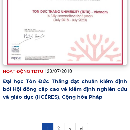
| 23/07/2018
HOẠT ĐỘNG TDTU
Đại học Tôn Đức Thắng đạt chuẩn kiểm định
bởi Hội đồng cấp cao về kiểm định nghiên cứu
và giáo dục (HCÉRES), Cộng hòa Pháp
Pagination
Trang hiện thời
Trang
Next page
Last page
1
2
››
»|