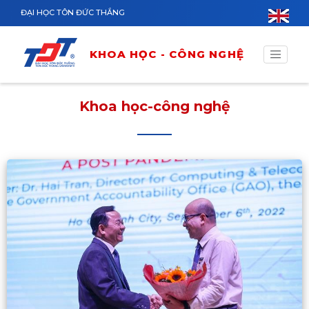
Nhảy đến nội dung
ĐẠI HỌC TÔN ĐỨC THẮNG
KHOA HỌC - CÔNG NGHỆ
Khoa học-công nghệ