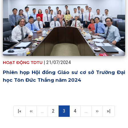
| 21/07/2024
HOẠT ĐỘNG TDTU
Phiên họp Hội đồng Giáo sư cơ sở Trường Đại
học Tôn Đức Thắng năm 2024
Pagination
First page
Trang trước
Trang
Trang hiện thời
Trang
Next page
Last page
|«
‹‹
…
2
3
4
…
››
»|